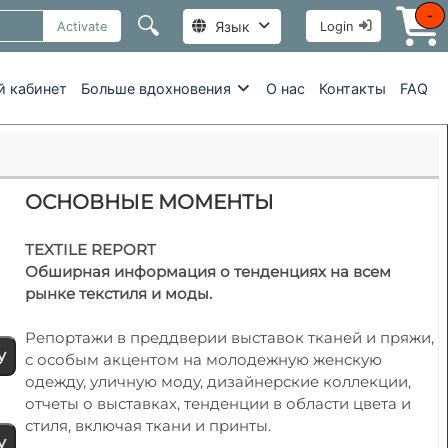
-
🔍
Язык
Activate
Login
й кабинет
Больше вдохновения
О нас
Контакты
FAQ
ОСНОВНЫЕ МОМЕНТЫ
TEXTILE REPORT
Обширная информация о тенденциях на всем
рынке текстиля и моды.
Репортажи в преддверии выставок тканей и пряжи,
у
с особым акцентом на молодежную женскую
одежду, уличную моду, дизайнерские коллекции,
отчеты о выставках, тенденции в области цвета и
стиля, включая ткани и принты.
у