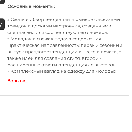
Основные моменты:
» Сжатый обзор тенденций и рынков с эскизами
у
трендов и досками настроения, созданными
специально для соответствующего номера.
» Молодая и свежая подача содержания -
Практическая направленность: первый сезонный
выпуск предлагает тенденции в цвете и печати, а
также идеи для создания стиля, второй -
расширенные отчеты о тенденциях с выставок
» Комплексный взгляд на одежду для молодых
женщин и девушек (цвета, материалы, дизайн,
больше...
стиль, аксессуары)
» Эскизы трендов для брюк, жакетов, юбок, платьев
и т.д.
»- Дополнительная иллюстрация тем фотографиями
с дизайнерских показов
» Цвета и цветовые гармонии