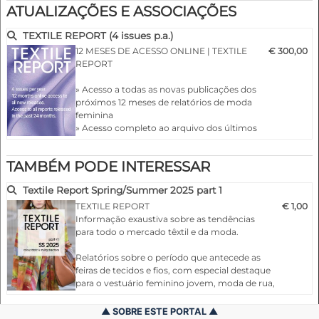
vestidos e muito mais
ATUALIZAÇÕES E ASSOCIAÇÕES
» Ilustração adicional dos temas através de fotografias dos
desfiles dos criadores
TEXTILE REPORT (4 issues p.a.)
» Cores e harmonias de cores
12 MESES DE ACESSO ONLINE | TEXTILE
€ 300,00
REPORT
» Acesso a todas as novas publicações dos
próximos 12 meses de relatórios de moda
feminina
» Acesso completo ao arquivo dos últimos
24 meses
» Baixe até 5 números completos em PDF
TAMBÉM PODE INTERESSAR
de sua escolha
…
Textile Report Spring/Summer 2025 part 1
TEXTILE REPORT
€ 1,00
Informação exaustiva sobre as tendências
para todo o mercado têxtil e da moda.
Relatórios sobre o período que antecede as
feiras de tecidos e fios, com especial destaque
para o vestuário feminino jovem, moda de rua,
colecções de estilistas, relatórios de feiras,
tendências de cor e estilo, incluindo tecidos e
SOBRE ESTE PORTAL