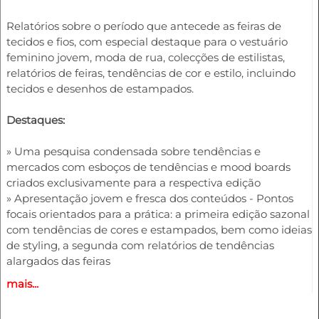
Relatórios sobre o período que antecede as feiras de
tecidos e fios, com especial destaque para o vestuário
feminino jovem, moda de rua, colecções de estilistas,
relatórios de feiras, tendências de cor e estilo, incluindo
tecidos e desenhos de estampados.
Destaques:
» Uma pesquisa condensada sobre tendências e
mercados com esboços de tendências e mood boards
criados exclusivamente para a respectiva edição
» Apresentação jovem e fresca dos conteúdos - Pontos
focais orientados para a prática: a primeira edição sazonal
com tendências de cores e estampados, bem como ideias
de styling, a segunda com relatórios de tendências
alargados das feiras
» Visão complexa do vestuário para jovens mulheres e
mais...
raparigas (cores, materiais, modelos, styling, acessórios)
» Esboços de tendências para calças, casacos, saias,