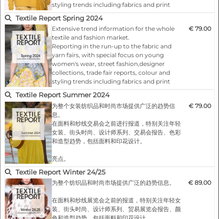
styling trends including fabrics and print
designs
Textile Report Spring 2024
Extensive trend information for the whole
€ 79.00
Highlights:
textile and fashion market.
- A condensed survey on trends and markets
Reporting in the run-up to the fabric and
with trend sketches and mood boards
yarn fairs, with special focus on young
exclusively created for the respective issue
women's wear, street fashion,designer
- Young and fresh presentation of the
collections, trade fair reports, colour and
contents- Practice-orie…
styling trends including fabrics and print
designs
Textile Report Summer 2024
为整个女装纺织品和时尚市场提供广泛的趋势信
€ 79.00
Highlights:
息。
- A condensed survey on trends and markets
在面料和纱线交易会之前进行报道，特别关注年轻
with trend sketches and mood boards
女装、街头时尚、设计师系列、交易会报告、色彩
exclusively created for the respective issue
和造型趋势，包括面料和印花设计。
- Young and fresh presentation of the
contents- Practice-orie…
亮点。
- 浓缩的趋势和市场调查，以及为各期杂志专门制
Textile Report Winter 24/25
作的趋势草图和情绪板
为整个纺织品和时尚市场提供广泛的趋势信息。
€ 89.00
- 年轻而新鲜的内容介绍--以实践为导向的重点：第
一期季节性刊物提供色彩和印花趋势以及造型理
在面料和纱线展览会之前的报道，特别关注年轻女
念，第二期则是扩展的趋势报告。
装、街头时尚、设计师系列、贸易展览会报告、颜
- 对年轻女性和女孩服装的综合看法（颜色、材
色和造型趋势，包括面料和印花设计。