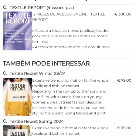
desfiles dos criadores
» Cores e harmonias de cores
TEXTILE REPORT (4 issues p.a.)
12 MESES DE ACESSO ONLINE | TEXTILE
€ 300,00
REPORT
» Acesso a todas as novas publicações dos
próximos 12 meses de relatórios de moda
feminina
» Acesso completo ao arquivo dos últimos
24 meses
» Baixe até 5 números completos em PDF
TAMBÉM PODE INTERESSAR
de sua escolha
…
Textile Report Winter 23/24
Extensive trend information for the whole
€ 79,00
textile and fashion market.
Reporting in the run-up to the fabric and
yarn fairs, with special focus on young
women's wear, street fashion,designer
collections, trade fair reports, colour and
styling trends including fabrics and print
designs
Textile Report Spring 2024
Extensive trend information for the whole
€ 79,00
Highlights:
textile and fashion market.
- A condensed survey on trends and markets