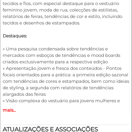
tecidos e fios, com especial destaque para o vestuário
feminino jovem, moda de rua, colecções de estilistas,
relatórios de feiras, tendências de cor e estilo, incluindo
tecidos e desenhos de estampados.
Destaques:
» Uma pesquisa condensada sobre tendências e
mercados com esboços de tendências e mood boards
criados exclusivamente para a respectiva edição
» Apresentação jovem e fresca dos conteúdos - Pontos
focais orientados para a prática: a primeira edição sazonal
com tendências de cores e estampados, bem como ideias
de styling, a segunda com relatórios de tendências
alargados das feiras
» Visão complexa do vestuário para jovens mulheres e
raparigas (cores, materiais, modelos, styling, acessórios)
mais...
» Esboços de tendências para calças, casacos, saias,
vestidos e muito mais
» Ilustração adicional dos temas através de fotografias dos
ATUALIZAÇÕES E ASSOCIAÇÕES