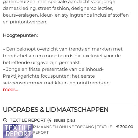
garenbeurzen, met speciale aandacht voor jonge
dameskleding, street fashion, designercollecties,
beursverslagen, kleur- en stylingtrends inclusief stoffen
en printontwerpen.
Hoogtepunten:
» Een beknopt overzicht van trends en markten met
trendschetsen en moodboards die exclusief voor de
betreffende uitgave zijn gemaakt
» Jonge en frisse presentatie van de inhoud-
Praktijkgerichte focuspunten: het eerste
seizoensnummer met kleur- en printtrends en
meer...
stylingideeën, het tweede met uitgebreide
trendreportages van de beurzen
» Complexe kijk op jonge dames- en meisjeskleding
UPGRADES & LIDMAATSCHAPPEN
(kleuren, materialen, dessins, styling, accessoires)
» Trendschetsen voor broeken, jassen, rokken, jurken en
TEXTILE REPORT (4 issues p.a.)
meer
12 MAANDEN ONLINE TOEGANG | TEXTILE
€ 300.00
» Extra illustratie van de thema's door foto's van de
REPORT
designershows