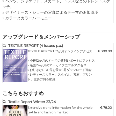
» パンツ、ジャケット、スカート、ドレスなどのトレンドスケ
ッチ。
» デザイナーズ・ショーの写真によるテーマの追加説明
» カラーとカラーハーモニー
アップグレード＆メンバーシップ
TEXTILE REPORT (4 issues p.a.)
TEXTILE REPORT 12か月オンラインアクセス
€ 300.00
» 今後12か月のすべての新刊レポートにアクセス
» 過去24か月のアーカイブにフルアクセス
» お好きなPDF号を最大5冊ダウンロード可能
» レディースカラー、スタイル、素材、プリン
ト、主要方向を網羅
» 各シーズンの18か月前レポート…
こちらもおすすめ
Textile Report Winter 23/24
Extensive trend information for the whole
€ 79.00
textile and fashion market.