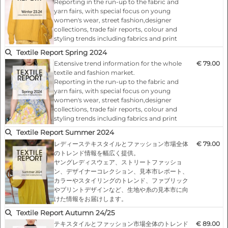
Reporting in the run-up to the fabric and
yarn fairs, with special focus on young
women's wear, street fashion,designer
collections, trade fair reports, colour and
styling trends including fabrics and print
designs
Textile Report Spring 2024
Extensive trend information for the whole
€ 79.00
Highlights:
textile and fashion market.
- A condensed survey on trends and markets
Reporting in the run-up to the fabric and
with trend sketches and mood boards
yarn fairs, with special focus on young
exclusively created for the respective issue
women's wear, street fashion,designer
- Young and fresh presentation of the
collections, trade fair reports, colour and
contents- Practice-orie…
styling trends including fabrics and print
designs
Textile Report Summer 2024
レディーステキスタイルとファッション市場全体
€ 79.00
Highlights:
のトレンド情報を幅広く提供。
- A condensed survey on trends and markets
ヤングレディスウェア、ストリートファッショ
with trend sketches and mood boards
ン、デザイナーコレクション、見本市レポート、
exclusively created for the respective issue
カラーやスタイリングのトレンド、ファブリック
- Young and fresh presentation of the
やプリントデザインなど、生地や糸の見本市に向
contents- Practice-orie…
けた情報をお届けします。
Textile Report Autumn 24/25
見どころ
テキスタイルとファッション市場全体のトレンド
€ 89.00
- トレンドとマーケットを凝縮し、その号だけの