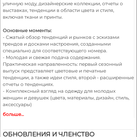
уличную моду, дизайнерские коллекции, отчеты о
выставках, тенденции в области цвета и стиля,
включая ткани и принты.
Основные моменты:
- Сжатый обзор тенденций и рынков с эскизами
трендов и досками настроения, созданными
специально для соответствующего номера.
- Молодая и свежая подача содержания.
Практическая направленность: первый сезонный
выпуск представляет цветовые и печатные
тенденции, а также идеи стиля, второй - расширенные
отчеты о тенденциях.
- Комплексный взгляд на одежду для молодых
женщин и девушек (цвета, материалы, дизайн, стиль,
аксессуары)
- Эскизы трендов для брюк, жакетов, юбок, платьев и
больше...
т.д.
- Дополнительная иллюстрация тем фотографиями с
дизайнерских показов
ОБНОВЛЕНИЯ И ЧЛЕНСТВО