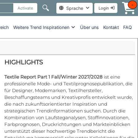
-
🔍
Sprache
Activate
Login
reich
Weitere Trend Inspirationen
Über uns
Kontakt
FAQ
HIGHLIGHTS
Textile Report Part 1 Fall/Winter 2027/2028
ist eine
professionelle Mode- und Textilprognosepublikation, die
für Designer, Modemarken, Textilhersteller,
Beschaffungsteams und Kreativprofis entwickelt wurde,
die nach zukunftsorientierter Inspiration und
strategischen Trendinformationen suchen. Durch die
Kombination von Laufsteganalysen, Stoffinnovationen,
Farbprognosen, Druckrichtungen und Markteinblicken
unterstützt dieser hochwertige Trendbericht die
Entwicklung kommerziell relevanter Kollektionen für die