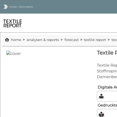
home
analysen & reports
forecast
textile report
tex
Textile 
Textile Rep
Stoffinsp
Damenbek
Digitale 
Gedruckt