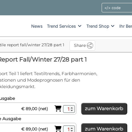
News
Trend Services
Trend Shop
Ihr Be
tile report fall/winter 27/28 part 1
Share
Report Fall/Winter 27/28 part 1
ort Teil 1 liefert Textiltrends, Farbharmonien,
irationen und Modeprognosen für den
leidungsmarkt.
Ausgabe
zum Warenkorb
€ 89,00 (net)
e Ausgabe
zum Warenkorb
€ 89,00 (net)