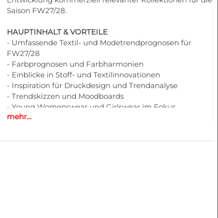
Saison FW27/28.
HAUPTINHALT & VORTEILE
- Umfassende Textil- und Modetrendprognosen für
FW27/28
- Farbprognosen und Farbharmonien
- Einblicke in Stoff- und Textilinnovationen
- Inspiration für Druckdesign und Trendanalyse
- Trendskizzen und Moodboards
- Young Womenswear und Girlswear im Fokus
mehr...
- Einflüsse von Straßenmode und Designerkollektionen
- Trendanalysen für Laufstege und Messen
- Styling-Richtungen und Silhouetten-Entwicklung
- Inspiration für die Textilbeschaffung
- Kommerziell relevante Modeprognosen
- Druck und digitaler Zugriff für flexible Workflow-
Integration
PROFESSIONELLE ANWENDUNGEN