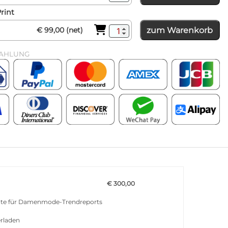
Print
zum Warenkorb
€ 99,00 (net)
ZAHLUNG
€ 300,00
nate für Damenmode-Trendreports
erladen