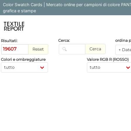
Color Swatch Cards | Mercato online per campioni di colore P
grafica e stampe
ordina p
Cerca:
Risultati:
19607
Cerca
Reset
Colori e ombreggiature
Valore RGB R (ROSSO)